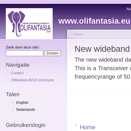
Ab
www.olifantasia.eu
Home
New wideband
Zoek door deze site:
The new wideband dau
Navigatie
This is a Transceiver
Contact
frequencyrange of 50
Olifantasia B210 enclosure
Talen
English
Nederlands
Gebruikerslogin
Home