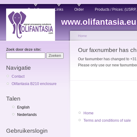
Bestellen
Links
Order
Products / Prices: (USRP
www.olifantasia.eu
Home
Our faxnumber has c
Zoek door deze site:
Our faxnumber has changed to +3
Please only use our new faxnumber
Navigatie
Contact
Olifantasia B210 enclosure
Talen
English
Home
Nederlands
Terms and conditions of sale
Gebruikerslogin